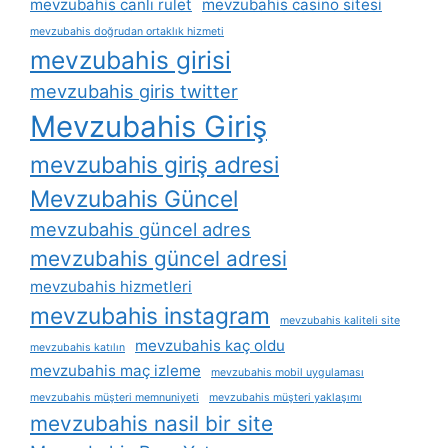
mevzubahis canlı rulet
mevzubahis casino sitesi
mevzubahis doğrudan ortaklık hizmeti
mevzubahis girisi
mevzubahis giris twitter
Mevzubahis Giriş
mevzubahis giriş adresi
Mevzubahis Güncel
mevzubahis güncel adres
mevzubahis güncel adresi
mevzubahis hizmetleri
mevzubahis instagram
mevzubahis kaliteli site
mevzubahis kaç oldu
mevzubahis katılın
mevzubahis maç izleme
mevzubahis mobil uygulaması
mevzubahis müşteri memnuniyeti
mevzubahis müşteri yaklaşımı
mevzubahis nasil bir site