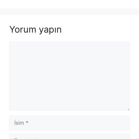
Yorum yapın
Yorum
İsim
E-