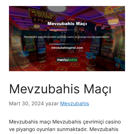
Mevzubahis Maçı
Mart 30, 2024
yazar
Mevzubahis
Mevzubahis maçı Mevzubahis çevrimiçi casino
ve piyango oyunları sunmaktadır. Mevzubahis