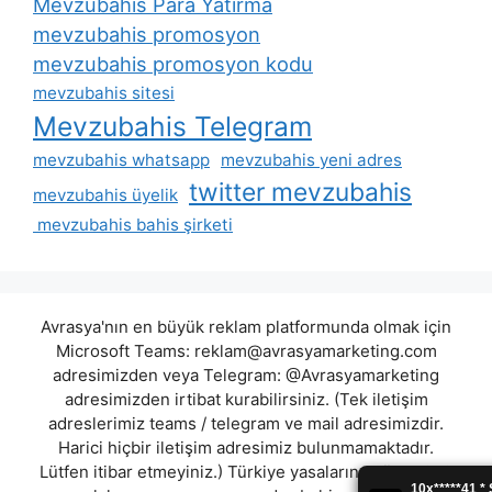
Mevzubahis Para Yatırma
mevzubahis promosyon
mevzubahis promosyon kodu
mevzubahis sitesi
Mevzubahis Telegram
mevzubahis whatsapp
mevzubahis yeni adres
twitter mevzubahis
mevzubahis üyelik
mevzubahis bahis şirketi
Avrasya'nın en büyük reklam platformunda olmak için
Microsoft Teams:
reklam@avrasyamarketing.com
adresimizden veya Telegram: @Avrasyamarketing
adresimizden irtibat kurabilirsiniz. (Tek iletişim
adreslerimiz teams / telegram ve mail adresimizdir.
Harici hiçbir iletişim adresimiz bulunmamaktadır.
Lütfen itibar etmeyiniz.) Türkiye yasalarına göre 7258