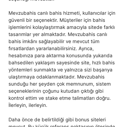
Mevzubahis canlı bahis hizmeti, kullanıcılar için
güvenli bir seçenektir. Müşteriler için bahis
işlemlerini kolaylaştırmak amacıyla sitede farklı
tasarımlar yer almaktadır. Mevzubahis canlı
bahis imkânı sağlayabilir ve mevcut tüm
fırsatlardan yararlanabilirsiniz. Ayrıca,
hesabınıza para aktarma konusunda yukarıda
bahsedilen yaklaşım sayesinde site, hızlı bahis
yöntemleri sunmakta ve yalnızca sizi başarıya
ulaştırmaya odaklanmaktadır. Mevzubahis
sunduğu her şeyden çok memnunum, sistem
seçeneklerinin çoğunu kutudan çıktığı gibi
kontrol ettim ve stake etme talimatları doğru.
İlerleyin, ilerleyin.
Daha önce de belirtildiği gibi bonus siteleri
mevcut. Bu küçük referans noktasının ötesinde