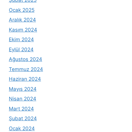
Şubat 2025
Ocak 2025
Aralık 2024
Kasım 2024
Ekim 2024
Eylül 2024
Ağustos 2024
Temmuz 2024
Haziran 2024
Mayıs 2024
Nisan 2024
Mart 2024
Şubat 2024
Ocak 2024