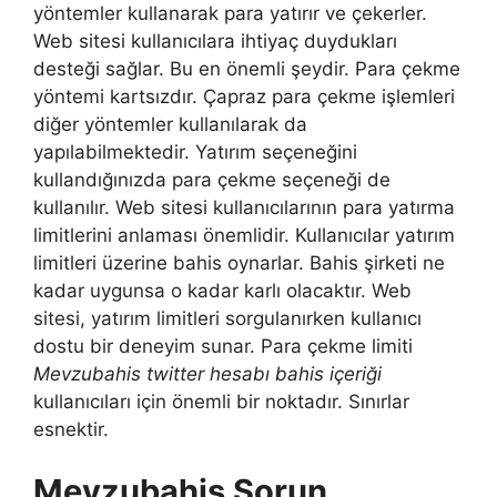
yöntemler kullanarak para yatırır ve çekerler.
Web sitesi kullanıcılara ihtiyaç duydukları
desteği sağlar. Bu en önemli şeydir. Para çekme
yöntemi kartsızdır. Çapraz para çekme işlemleri
diğer yöntemler kullanılarak da
yapılabilmektedir. Yatırım seçeneğini
kullandığınızda para çekme seçeneği de
kullanılır. Web sitesi kullanıcılarının para yatırma
limitlerini anlaması önemlidir. Kullanıcılar yatırım
limitleri üzerine bahis oynarlar. Bahis şirketi ne
kadar uygunsa o kadar karlı olacaktır. Web
sitesi, yatırım limitleri sorgulanırken kullanıcı
dostu bir deneyim sunar. Para çekme limiti
Mevzubahis twitter hesabı bahis içeriği
kullanıcıları için önemli bir noktadır. Sınırlar
esnektir.
Mevzubahis Sorun