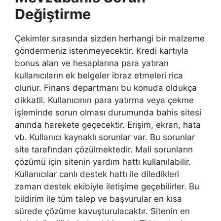
Değiştirme
Çekimler sırasında sizden herhangi bir malzeme
göndermeniz istenmeyecektir. Kredi kartıyla
bonus alan ve hesaplarına para yatıran
kullanıcıların ek belgeler ibraz etmeleri rica
olunur. Finans departmanı bu konuda oldukça
dikkatli. Kullanıcının para yatırma veya çekme
işleminde sorun olması durumunda bahis sitesi
anında harekete geçecektir. Erişim, ekran, hata
vb. Kullanıcı kaynaklı sorunlar var. Bu sorunlar
site tarafından çözülmektedir. Mali sorunların
çözümü için sitenin yardım hattı kullanılabilir.
Kullanıcılar canlı destek hattı ile diledikleri
zaman destek ekibiyle iletişime geçebilirler. Bu
bildirim ile tüm talep ve başvurular en kısa
sürede çözüme kavuşturulacaktır. Sitenin en