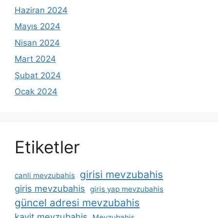
Haziran 2024
Mayıs 2024
Nisan 2024
Mart 2024
Şubat 2024
Ocak 2024
Etiketler
girisi mevzubahis
canli mevzubahis
giris mevzubahis
giris yap mevzubahis
güncel adresi mevzubahis
kayit mevzubahis
Mevzubahis