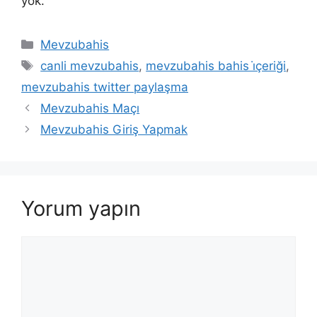
yok.
Kategoriler
Mevzubahis
Etiketler
canli mevzubahis
,
mevzubahis bahis i̇çeriği
,
mevzubahis twitter paylaşma
Mevzubahis Maçı
Mevzubahis Giriş Yapmak
Yorum yapın
Yorum