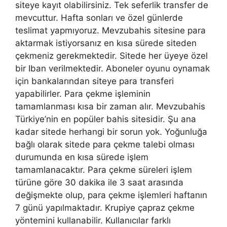
siteye kayıt olabilirsiniz. Tek seferlik transfer de
mevcuttur. Hafta sonları ve özel günlerde
teslimat yapmıyoruz. Mevzubahis sitesine para
aktarmak istiyorsanız en kısa sürede siteden
çekmeniz gerekmektedir. Sitede her üyeye özel
bir Iban verilmektedir. Aboneler oyunu oynamak
için bankalarından siteye para transferi
yapabilirler. Para çekme işleminin
tamamlanması kısa bir zaman alır. Mevzubahis
Türkiye’nin en popüler bahis sitesidir. Şu ana
kadar sitede herhangi bir sorun yok. Yoğunluğa
bağlı olarak sitede para çekme talebi olması
durumunda en kısa sürede işlem
tamamlanacaktır. Para çekme süreleri işlem
türüne göre 30 dakika ile 3 saat arasında
değişmekte olup, para çekme işlemleri haftanın
7 günü yapılmaktadır. Krupiye çapraz çekme
yöntemini kullanabilir. Kullanıcılar farklı