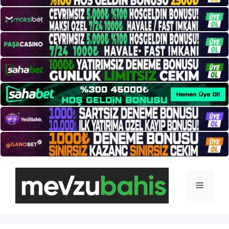
İçeriğe
atla
Menü