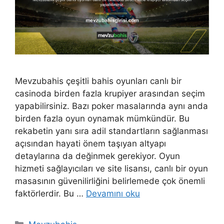
Mevzubahis çeşitli bahis oyunları canlı bir
casinoda birden fazla krupiyer arasından seçim
yapabilirsiniz. Bazı poker masalarında aynı anda
birden fazla oyun oynamak mümkündür. Bu
rekabetin yanı sıra adil standartların sağlanması
açısından hayati önem taşıyan altyapı
detaylarına da değinmek gerekiyor. Oyun
hizmeti sağlayıcıları ve site lisansı, canlı bir oyun
masasının güvenilirliğini belirlemede çok önemli
faktörlerdir. Bu …
Devamını oku
Kategoriler