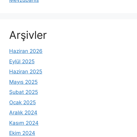
Mevzubahis
Arşivler
Haziran 2026
Eylül 2025
Haziran 2025
Mayıs 2025
Şubat 2025
Ocak 2025
Aralık 2024
Kasım 2024
Ekim 2024