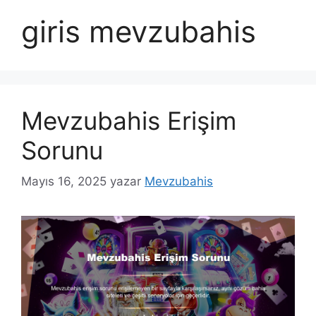
giris mevzubahis
Mevzubahis Erişim
Sorunu
Mayıs 16, 2025
yazar
Mevzubahis