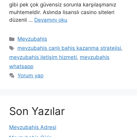
gibi pek çok güvensiz sorunla karşılaşmanız
muhtemeldir. Aslında lisanslı casino siteleri
düzenli …
Devamını oku
Kategoriler
Mevzubahis
Etiketler
mevzubahis canlı bahis kazanma stratejisi
,
mevzubahis i̇letişim hizmeti
,
mevzubahis
whatsapp
Yorum yap
Son Yazılar
Mevzubahis Adresi