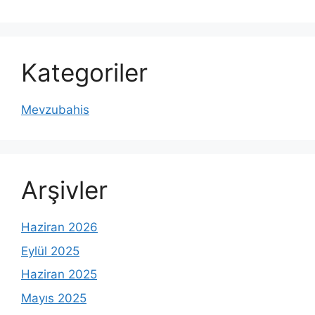
Kategoriler
Mevzubahis
Arşivler
Haziran 2026
Eylül 2025
Haziran 2025
Mayıs 2025