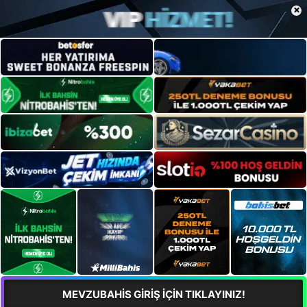
×
MEVZUBAHİS GİRİŞ İÇİN TIKLAYINIZ!