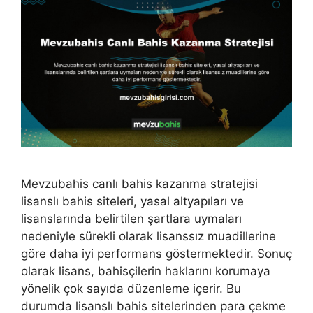
Mevzubahis canlı bahis kazanma stratejisi
lisanslı bahis siteleri, yasal altyapıları ve
lisanslarında belirtilen şartlara uymaları
nedeniyle sürekli olarak lisanssız muadillerine
göre daha iyi performans göstermektedir. Sonuç
olarak lisans, bahisçilerin haklarını korumaya
yönelik çok sayıda düzenleme içerir. Bu
durumda lisanslı bahis sitelerinden para çekme