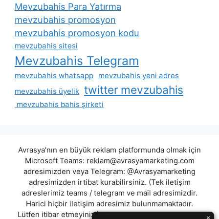
Mevzubahis Para Yatırma
mevzubahis promosyon
mevzubahis promosyon kodu
mevzubahis sitesi
Mevzubahis Telegram
mevzubahis whatsapp
mevzubahis yeni adres
twitter mevzubahis
mevzubahis üyelik
mevzubahis bahis şirketi
Avrasya'nın en büyük reklam platformunda olmak için
Microsoft Teams:
reklam@avrasyamarketing.com
adresimizden veya Telegram: @Avrasyamarketing
adresimizden irtibat kurabilirsiniz. (Tek iletişim
adreslerimiz teams / telegram ve mail adresimizdir.
Harici hiçbir iletişim adresimiz bulunmamaktadır.
Lütfen itibar etmeyiniz.) Türkiye yasalarına göre 7258