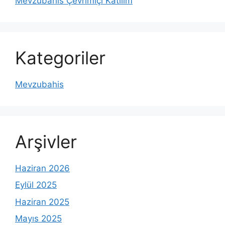
Mevzubahis Çevrimiçi Katılım
Kategoriler
Mevzubahis
Arşivler
Haziran 2026
Eylül 2025
Haziran 2025
Mayıs 2025