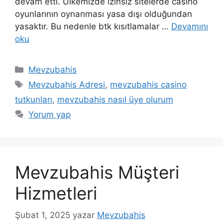
devam etti. Ülkemizde izinsiz sitelerde casino
oyunlarının oynanması yasa dışı olduğundan
yasaktır. Bu nedenle btk kısıtlamalar …
Devamını
oku
Kategoriler
Mevzubahis
Etiketler
Mevzubahis Adresi
,
mevzubahis casino
tutkunları
,
mevzubahis nasıl üye olurum
Yorum yap
Mevzubahis Müşteri
Hizmetleri
Şubat 1, 2025
yazar
Mevzubahis