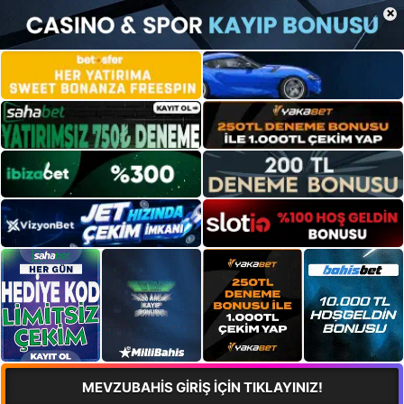
×
MEVZUBAHİS GİRİŞ İÇİN TIKLAYINIZ!