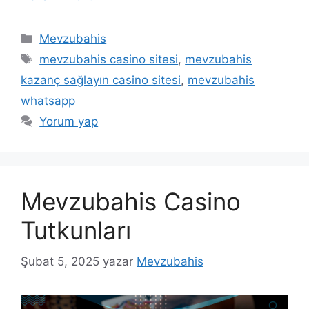
Kategoriler
Mevzubahis
Etiketler
mevzubahis casino sitesi
,
mevzubahis
kazanç sağlayın casino sitesi
,
mevzubahis
whatsapp
Yorum yap
Mevzubahis Casino
Tutkunları
Şubat 5, 2025
yazar
Mevzubahis