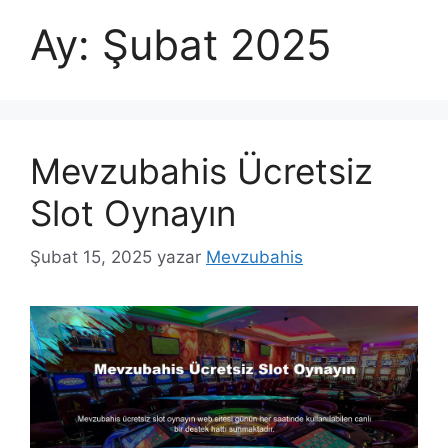
Ay:
Şubat 2025
Mevzubahis Ücretsiz
Slot Oynayın
Şubat 15, 2025
yazar
Mevzubahis