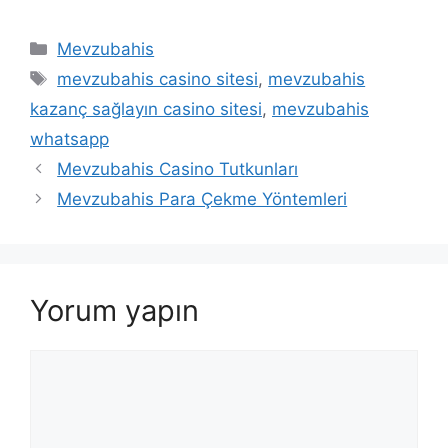
Kategoriler
Mevzubahis
Etiketler
mevzubahis casino sitesi
,
mevzubahis
kazanç sağlayın casino sitesi
,
mevzubahis
whatsapp
Mevzubahis Casino Tutkunları
Mevzubahis Para Çekme Yöntemleri
Yorum yapın
Yorum