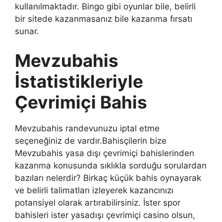
kullanılmaktadır. Bingo gibi oyunlar bile, belirli
bir sitede kazanmasanız bile kazanma fırsatı
sunar.
Mevzubahis
İstatistikleriyle
Çevrimiçi Bahis
Mevzubahis randevunuzu iptal etme
seçeneğiniz de vardır.Bahisçilerin bize
Mevzubahis yasa dışı çevrimiçi bahislerinden
kazanma konusunda sıklıkla sorduğu sorulardan
bazıları nelerdir? Birkaç küçük bahis oynayarak
ve belirli talimatları izleyerek kazancınızı
potansiyel olarak artırabilirsiniz. İster spor
bahisleri ister yasadışı çevrimiçi casino olsun,