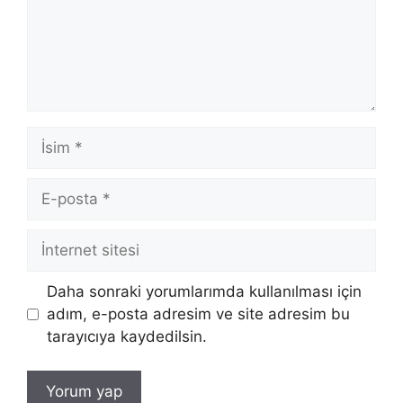
İsim
E-
posta
İnternet
sitesi
Daha sonraki yorumlarımda kullanılması için
adım, e-posta adresim ve site adresim bu
tarayıcıya kaydedilsin.