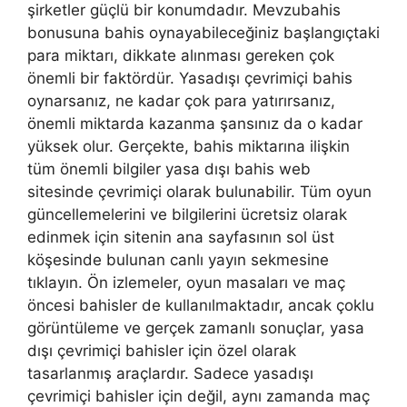
şirketler güçlü bir konumdadır. Mevzubahis
bonusuna bahis oynayabileceğiniz başlangıçtaki
para miktarı, dikkate alınması gereken çok
önemli bir faktördür. Yasadışı çevrimiçi bahis
oynarsanız, ne kadar çok para yatırırsanız,
önemli miktarda kazanma şansınız da o kadar
yüksek olur. Gerçekte, bahis miktarına ilişkin
tüm önemli bilgiler yasa dışı bahis web
sitesinde çevrimiçi olarak bulunabilir. Tüm oyun
güncellemelerini ve bilgilerini ücretsiz olarak
edinmek için sitenin ana sayfasının sol üst
köşesinde bulunan canlı yayın sekmesine
tıklayın. Ön izlemeler, oyun masaları ve maç
öncesi bahisler de kullanılmaktadır, ancak çoklu
görüntüleme ve gerçek zamanlı sonuçlar, yasa
dışı çevrimiçi bahisler için özel olarak
tasarlanmış araçlardır. Sadece yasadışı
çevrimiçi bahisler için değil, aynı zamanda maç