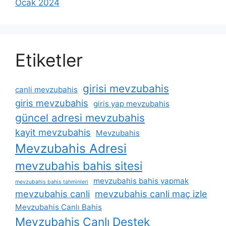
Ocak 2024
Etiketler
girisi mevzubahis
canli mevzubahis
giris mevzubahis
giris yap mevzubahis
güncel adresi mevzubahis
kayit mevzubahis
Mevzubahis
Mevzubahis Adresi
mevzubahis bahis sitesi
mevzubahis bahis yapmak
mevzubahis bahis tahminleri
mevzubahis canli
mevzubahis canli maç izle
Mevzubahis Canlı Bahis
Mevzubahis Canlı Destek