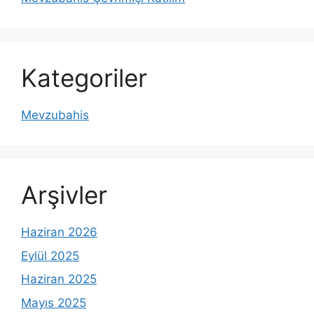
Kategoriler
Mevzubahis
Arşivler
Haziran 2026
Eylül 2025
Haziran 2025
Mayıs 2025