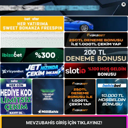
×
MEVZUBAHİS GİRİŞ İÇİN TIKLAYINIZ!