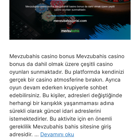
Mevzubahis casino bonus Mevzubahis casino
bonus da dahil olmak üzere çeşitli casino
oyunları sunmaktadır. Bu platformda kendinizi
gerçek bir casino atmosferine bırakın. Ayrıca
oyun devam ederken krupiyerle sohbet
edebilirsiniz. Bu kişiler, adresleri değiştiğinde
herhangi bir karışıklık yaşanmaması adına
sürekli olarak güncel idari adreslerini
istemektedirler. Bu aktivite için en önemli
gereklilik Mevzubahis bahis sitesine giriş
adresidir. …
Devamını oku