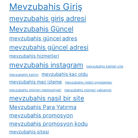
Mevzubahis Giriş
mevzubahis giriş adresi
Mevzubahis Güncel
mevzubahis güncel adres
mevzubahis güncel adresi
mevzubahis hizmetleri
mevzubahis instagram
mevzubahis kaliteli site
mevzubahis kaç oldu
mevzubahis katılın
mevzubahis maç izleme
mevzubahis mobil uygulaması
mevzubahis müşteri memnuniyeti
mevzubahis müşteri yaklaşımı
mevzubahis nasil bir site
Mevzubahis Para Yatırma
mevzubahis promosyon
mevzubahis promosyon kodu
mevzubahis sitesi