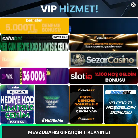
×
MEVZUBAHİS GİRİŞ İÇİN TIKLAYINIZ!