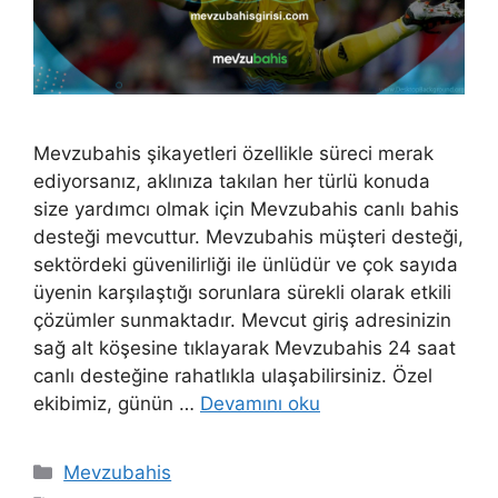
Mevzubahis şikayetleri özellikle süreci merak
ediyorsanız, aklınıza takılan her türlü konuda
size yardımcı olmak için Mevzubahis canlı bahis
desteği mevcuttur. Mevzubahis müşteri desteği,
sektördeki güvenilirliği ile ünlüdür ve çok sayıda
üyenin karşılaştığı sorunlara sürekli olarak etkili
çözümler sunmaktadır. Mevcut giriş adresinizin
sağ alt köşesine tıklayarak Mevzubahis 24 saat
canlı desteğine rahatlıkla ulaşabilirsiniz. Özel
ekibimiz, günün …
Devamını oku
Kategoriler
Mevzubahis