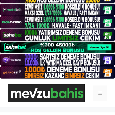
İçeriğe
atla
Menü