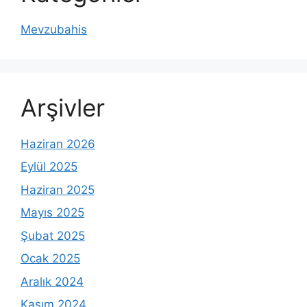
Mevzubahis
Arşivler
Haziran 2026
Eylül 2025
Haziran 2025
Mayıs 2025
Şubat 2025
Ocak 2025
Aralık 2024
Kasım 2024