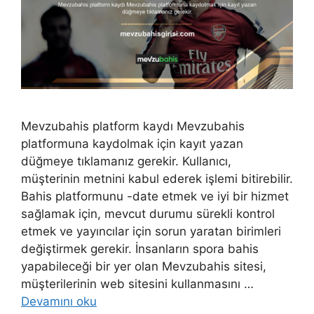
Mevzubahis platform kaydı Mevzubahis
platformuna kaydolmak için kayıt yazan
düğmeye tıklamanız gerekir. Kullanıcı,
müşterinin metnini kabul ederek işlemi bitirebilir.
Bahis platformunu -date etmek ve iyi bir hizmet
sağlamak için, mevcut durumu sürekli kontrol
etmek ve yayıncılar için sorun yaratan birimleri
değiştirmek gerekir. İnsanların spora bahis
yapabileceği bir yer olan Mevzubahis sitesi,
müşterilerinin web sitesini kullanmasını …
Devamını oku