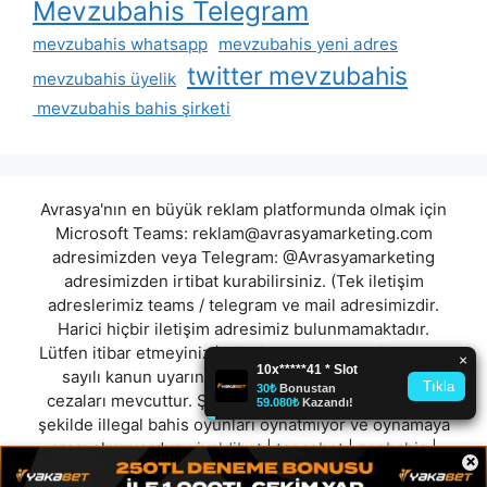
Mevzubahis Telegram
mevzubahis whatsapp
mevzubahis yeni adres
twitter mevzubahis
mevzubahis üyelik
mevzubahis bahis şirketi
Avrasya'nın en büyük reklam platformunda olmak için
Microsoft Teams:
reklam@avrasyamarketing.com
adresimizden veya Telegram: @Avrasyamarketing
adresimizden irtibat kurabilirsiniz. (Tek iletişim
adreslerimiz teams / telegram ve mail adresimizdir.
Harici hiçbir iletişim adresimiz bulunmamaktadır.
Lütfen itibar etmeyiniz.) Türkiye yasalarına göre 7258
sayılı kanun uyarınca yasa dışı bahis oynamanın
cezaları mevcuttur. Şu an bulunduğunuz site hiç bir
şekilde illegal bahis oyunları oynatmıyor ve oynamaya
aracı olmuyordur.
vivaldibet
|
tescobet
|
zenbahis
|
×
sevibet
|
betyap
|
renderbet
|
restbet
|
larabahis