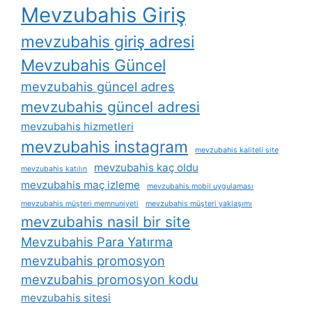
Mevzubahis Giriş
mevzubahis giriş adresi
Mevzubahis Güncel
mevzubahis güncel adres
mevzubahis güncel adresi
mevzubahis hizmetleri
mevzubahis instagram
mevzubahis kaliteli site
mevzubahis kaç oldu
mevzubahis katılın
mevzubahis maç izleme
mevzubahis mobil uygulaması
mevzubahis müşteri memnuniyeti
mevzubahis müşteri yaklaşımı
mevzubahis nasil bir site
Mevzubahis Para Yatırma
mevzubahis promosyon
mevzubahis promosyon kodu
mevzubahis sitesi