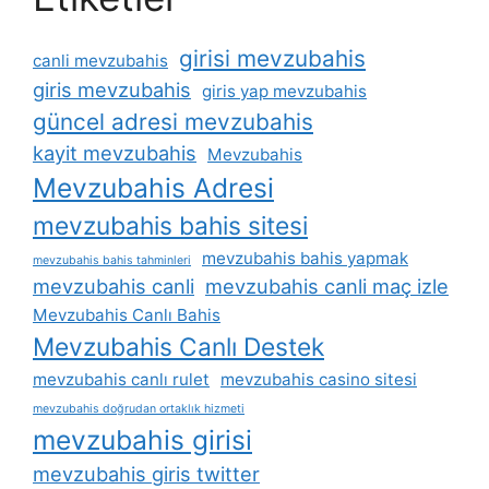
girisi mevzubahis
canli mevzubahis
giris mevzubahis
giris yap mevzubahis
güncel adresi mevzubahis
kayit mevzubahis
Mevzubahis
Mevzubahis Adresi
mevzubahis bahis sitesi
mevzubahis bahis yapmak
mevzubahis bahis tahminleri
mevzubahis canli
mevzubahis canli maç izle
Mevzubahis Canlı Bahis
Mevzubahis Canlı Destek
mevzubahis canlı rulet
mevzubahis casino sitesi
mevzubahis doğrudan ortaklık hizmeti
mevzubahis girisi
mevzubahis giris twitter