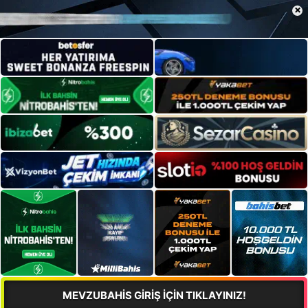
×
MEVZUBAHİS GİRİŞ İÇİN TIKLAYINIZ!