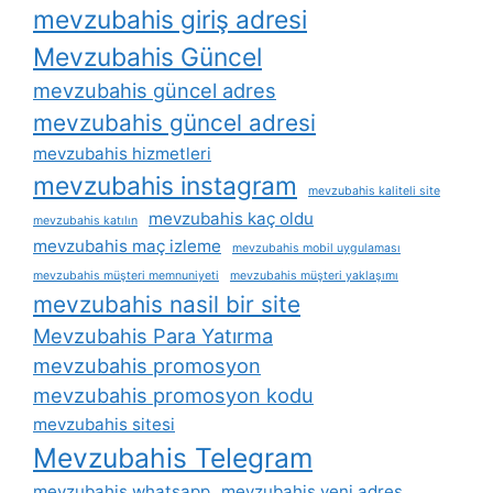
mevzubahis giriş adresi
Mevzubahis Güncel
mevzubahis güncel adres
mevzubahis güncel adresi
mevzubahis hizmetleri
mevzubahis instagram
mevzubahis kaliteli site
mevzubahis kaç oldu
mevzubahis katılın
mevzubahis maç izleme
mevzubahis mobil uygulaması
mevzubahis müşteri memnuniyeti
mevzubahis müşteri yaklaşımı
mevzubahis nasil bir site
Mevzubahis Para Yatırma
mevzubahis promosyon
mevzubahis promosyon kodu
mevzubahis sitesi
Mevzubahis Telegram
mevzubahis whatsapp
mevzubahis yeni adres