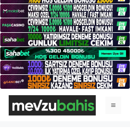
İçeriğe
atla
Menü