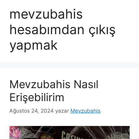
mevzubahis
hesabımdan çıkış
yapmak
Mevzubahis Nasıl
Erişebilirim
Ağustos 24, 2024
yazar
Mevzubahis