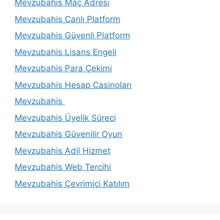
Mevzubahis Maç Adresi
Mevzubahis Canlı Platform
Mevzubahis Güvenli Platform
Mevzubahis Lisans Engeli
Mevzubahis Para Çekimi
Mevzubahis Hesap Casinoları
Mevzubahis
Mevzubahis Üyelik Süreci
Mevzubahis Güvenilir Oyun
Mevzubahis Adil Hizmet
Mevzubahis Web Tercihi
Mevzubahis Çevrimiçi Katılım