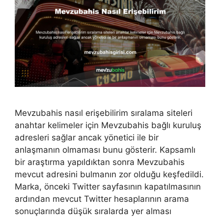
Mevzubahis nasıl erişebilirim sıralama siteleri
anahtar kelimeler için Mevzubahis bağlı kuruluş
adresleri sağlar ancak yönetici ile bir
anlaşmanın olmaması bunu gösterir. Kapsamlı
bir araştırma yapıldıktan sonra Mevzubahis
mevcut adresini bulmanın zor olduğu keşfedildi.
Marka, önceki Twitter sayfasının kapatılmasının
ardından mevcut Twitter hesaplarının arama
sonuçlarında düşük sıralarda yer alması