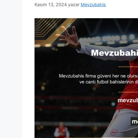
Kasım 13, 2024
yazar
Mevzubahis