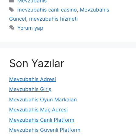
Mevzubahis
Etiketler
mevzubahis canlı casino
,
Mevzubahis
Güncel
,
mevzubahis hizmeti
Yorum yap
Son Yazılar
Mevzubahis Adresi
Mevzubahis Giriş
Mevzubahis Oyun Markaları
Mevzubahis Maç Adresi
Mevzubahis Canlı Platform
Mevzubahis Güvenli Platform