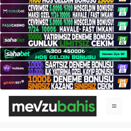
İçeriğe
atla
Menü