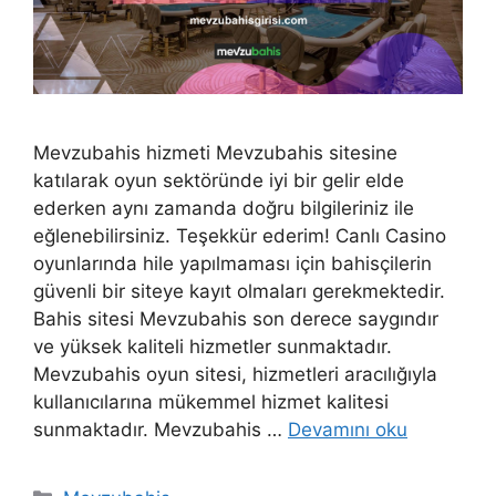
Mevzubahis hizmeti Mevzubahis sitesine
katılarak oyun sektöründe iyi bir gelir elde
ederken aynı zamanda doğru bilgileriniz ile
eğlenebilirsiniz. Teşekkür ederim! Canlı Casino
oyunlarında hile yapılmaması için bahisçilerin
güvenli bir siteye kayıt olmaları gerekmektedir.
Bahis sitesi Mevzubahis son derece saygındır
ve yüksek kaliteli hizmetler sunmaktadır.
Mevzubahis oyun sitesi, hizmetleri aracılığıyla
kullanıcılarına mükemmel hizmet kalitesi
sunmaktadır. Mevzubahis …
Devamını oku
Kategoriler