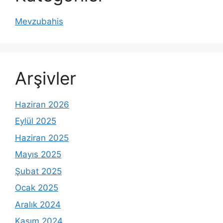
Mevzubahis
Arşivler
Haziran 2026
Eylül 2025
Haziran 2025
Mayıs 2025
Şubat 2025
Ocak 2025
Aralık 2024
Kasım 2024