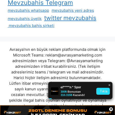
Mevzubahis Telegram
mevzubahis whatsapp
mevzubahis yeni adres
twitter mevzubahis
mevzubahis üyelik
mevzubahis bahis şirketi
Avrasya'nın en büyük reklam platformunda olmak için
Microsoft Teams:
reklam@avrasyamarketing.com
adresimizden veya Telegram: @Avrasyamarketing
adresimizden irtibat kurabilirsiniz. (Tek iletişim
adreslerimiz teams / telegram ve mail adresimizdir.
Harici hiçbir iletişim adresimiz bulunmamaktadır.
Lütfen itibar etmeyiniz.) Türkiye yasalarına göre 7258
sayılı kanun uyarınca yasa dışı bahis oynamanın
cezaları mevcuttur. Şu an bulunduğunuz site hiç bir
şekilde illegal bahis oyunları oynatmıyor ve oynamaya
aracı olmuyordur.
vivaldibet
|
tescobet
|
zenbahis
|
×
sevibet
|
betyap
|
renderbet
|
restbet
|
larabahis