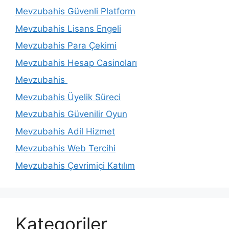
Mevzubahis Güvenli Platform
Mevzubahis Lisans Engeli
Mevzubahis Para Çekimi
Mevzubahis Hesap Casinoları
Mevzubahis
Mevzubahis Üyelik Süreci
Mevzubahis Güvenilir Oyun
Mevzubahis Adil Hizmet
Mevzubahis Web Tercihi
Mevzubahis Çevrimiçi Katılım
Kategoriler