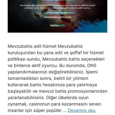
Mevzubahis adil hizmet Mevzubahis
kuruluşundan bu yana adil ve şeffaf bir hizmet
politikası sundu, Mevzubahis bahis seçenekleri
ve binlerce aktif oyuncu. Bu durumda, DNS
yapılandırmalarınızı değiştirebilirsiniz. İşlemi
tamamladıktan sonra, belirli bir yöntem
kullanarak bahis hesabınıza para yatırmaya
başlayabilir ve mevcut bahis promosyonlarından
yararlanabilirsiniz. Diğer ülkelerde oyun
oynamak, casinonun para kazanmasını seven
insanlar için süper popüler …
Devamını oku