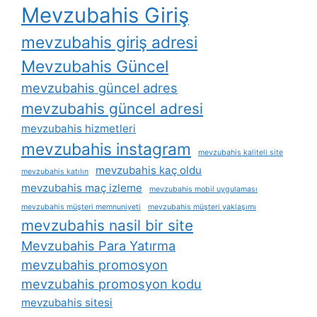
Mevzubahis Giriş
mevzubahis giriş adresi
Mevzubahis Güncel
mevzubahis güncel adres
mevzubahis güncel adresi
mevzubahis hizmetleri
mevzubahis instagram
mevzubahis kaliteli site
mevzubahis kaç oldu
mevzubahis katılın
mevzubahis maç izleme
mevzubahis mobil uygulaması
mevzubahis müşteri memnuniyeti
mevzubahis müşteri yaklaşımı
mevzubahis nasil bir site
Mevzubahis Para Yatırma
mevzubahis promosyon
mevzubahis promosyon kodu
mevzubahis sitesi