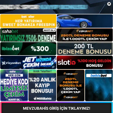
×
MEVZUBAHİS GİRİŞ İÇİN TIKLAYINIZ!