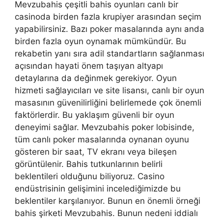
Mevzubahis çeşitli bahis oyunları canlı bir
casinoda birden fazla krupiyer arasından seçim
yapabilirsiniz. Bazı poker masalarında aynı anda
birden fazla oyun oynamak mümkündür. Bu
rekabetin yanı sıra adil standartların sağlanması
açısından hayati önem taşıyan altyapı
detaylarına da değinmek gerekiyor. Oyun
hizmeti sağlayıcıları ve site lisansı, canlı bir oyun
masasının güvenilirliğini belirlemede çok önemli
faktörlerdir. Bu yaklaşım güvenli bir oyun
deneyimi sağlar. Mevzubahis poker lobisinde,
tüm canlı poker masalarında oynanan oyunu
gösteren bir saat, TV ekranı veya bileşen
görüntülenir. Bahis tutkunlarının belirli
beklentileri olduğunu biliyoruz. Casino
endüstrisinin gelişimini incelediğimizde bu
beklentiler karşılanıyor. Bunun en önemli örneği
bahis şirketi Mevzubahis. Bunun nedeni iddialı