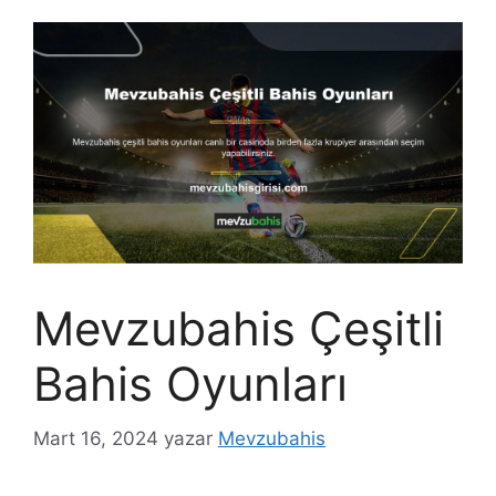
Mevzubahis Çeşitli
Bahis Oyunları
Mart 16, 2024
yazar
Mevzubahis