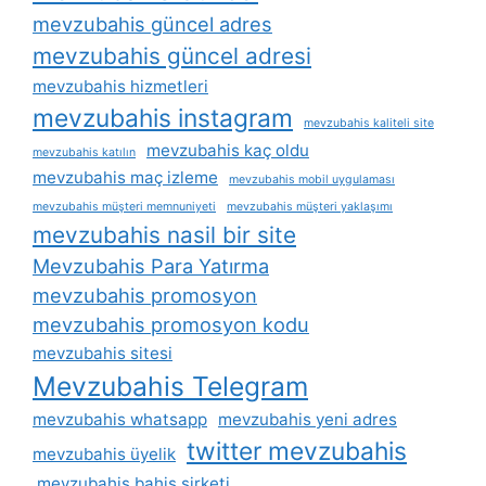
mevzubahis güncel adres
mevzubahis güncel adresi
mevzubahis hizmetleri
mevzubahis instagram
mevzubahis kaliteli site
mevzubahis kaç oldu
mevzubahis katılın
mevzubahis maç izleme
mevzubahis mobil uygulaması
mevzubahis müşteri memnuniyeti
mevzubahis müşteri yaklaşımı
mevzubahis nasil bir site
Mevzubahis Para Yatırma
mevzubahis promosyon
mevzubahis promosyon kodu
mevzubahis sitesi
Mevzubahis Telegram
mevzubahis whatsapp
mevzubahis yeni adres
twitter mevzubahis
mevzubahis üyelik
mevzubahis bahis şirketi