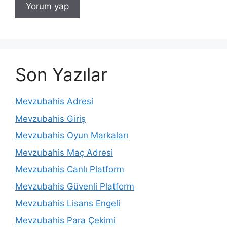
Son Yazılar
Mevzubahis Adresi
Mevzubahis Giriş
Mevzubahis Oyun Markaları
Mevzubahis Maç Adresi
Mevzubahis Canlı Platform
Mevzubahis Güvenli Platform
Mevzubahis Lisans Engeli
Mevzubahis Para Çekimi