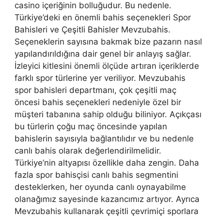
casino içeriğinin bolluğudur. Bu nedenle.
Türkiye’deki en önemli bahis seçenekleri Spor
Bahisleri ve Çeşitli Bahisler Mevzubahis.
Seçeneklerin sayısına bakmak bize pazarın nasıl
yapılandırıldığına dair genel bir anlayış sağlar.
İzleyici kitlesini önemli ölçüde artıran içeriklerde
farklı spor türlerine yer veriliyor. Mevzubahis
spor bahisleri departmanı, çok çeşitli maç
öncesi bahis seçenekleri nedeniyle özel bir
müşteri tabanına sahip olduğu biliniyor. Açıkçası
bu türlerin çoğu maç öncesinde yapılan
bahislerin sayısıyla bağlantılıdır ve bu nedenle
canlı bahis olarak değerlendirilmelidir.
Türkiye’nin altyapısı özellikle daha zengin. Daha
fazla spor bahisçisi canlı bahis segmentini
desteklerken, her oyunda canlı oynayabilme
olanağımız sayesinde kazancımız artıyor. Ayrıca
Mevzubahis kullanarak çeşitli çevrimiçi sporlara