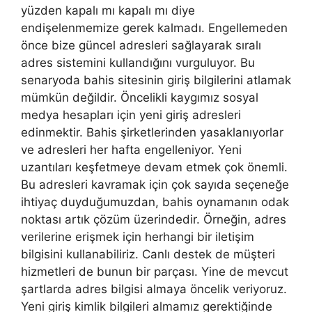
yüzden kapalı mı kapalı mı diye
endişelenmemize gerek kalmadı. Engellemeden
önce bize güncel adresleri sağlayarak sıralı
adres sistemini kullandığını vurguluyor. Bu
senaryoda bahis sitesinin giriş bilgilerini atlamak
mümkün değildir. Öncelikli kaygımız sosyal
medya hesapları için yeni giriş adresleri
edinmektir. Bahis şirketlerinden yasaklanıyorlar
ve adresleri her hafta engelleniyor. Yeni
uzantıları keşfetmeye devam etmek çok önemli.
Bu adresleri kavramak için çok sayıda seçeneğe
ihtiyaç duyduğumuzdan, bahis oynamanın odak
noktası artık çözüm üzerindedir. Örneğin, adres
verilerine erişmek için herhangi bir iletişim
bilgisini kullanabiliriz. Canlı destek de müşteri
hizmetleri de bunun bir parçası. Yine de mevcut
şartlarda adres bilgisi almaya öncelik veriyoruz.
Yeni giriş kimlik bilgileri almamız gerektiğinde