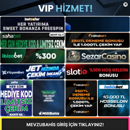
×
MEVZUBAHİS GİRİŞ İÇİN TIKLAYINIZ!