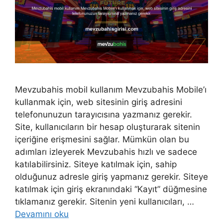
Mevzubahis mobil kullanım Mevzubahis Mobile’ı
kullanmak için, web sitesinin giriş adresini
telefonunuzun tarayıcısına yazmanız gerekir.
Site, kullanıcıların bir hesap oluşturarak sitenin
içeriğine erişmesini sağlar. Mümkün olan bu
adımları izleyerek Mevzubahis hızlı ve sadece
katılabilirsiniz. Siteye katılmak için, sahip
olduğunuz adresle giriş yapmanız gerekir. Siteye
katılmak için giriş ekranındaki “Kayıt” düğmesine
tıklamanız gerekir. Sitenin yeni kullanıcıları, …
Devamını oku