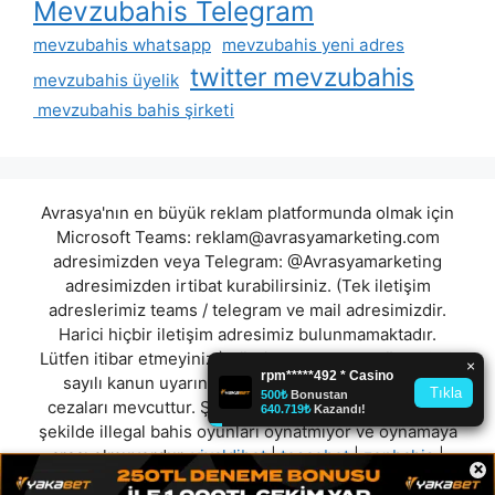
Mevzubahis Telegram
mevzubahis whatsapp
mevzubahis yeni adres
twitter mevzubahis
mevzubahis üyelik
mevzubahis bahis şirketi
Avrasya'nın en büyük reklam platformunda olmak için
Microsoft Teams:
reklam@avrasyamarketing.com
adresimizden veya Telegram: @Avrasyamarketing
adresimizden irtibat kurabilirsiniz. (Tek iletişim
adreslerimiz teams / telegram ve mail adresimizdir.
Harici hiçbir iletişim adresimiz bulunmamaktadır.
Lütfen itibar etmeyiniz.) Türkiye yasalarına göre 7258
sayılı kanun uyarınca yasa dışı bahis oynamanın
cezaları mevcuttur. Şu an bulunduğunuz site hiç bir
şekilde illegal bahis oyunları oynatmıyor ve oynamaya
aracı olmuyordur.
vivaldibet
|
tescobet
|
zenbahis
|
×
sevibet
|
betyap
|
renderbet
|
restbet
|
larabahis