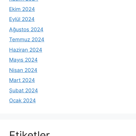
Ekim 2024
Eylül 2024
Ağustos 2024
Temmuz 2024
Haziran 2024
Mayıs 2024
Nisan 2024
Mart 2024
Şubat 2024
Ocak 2024
Etiketler