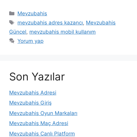
Kategoriler
Mevzubahis
Etiketler
mevzubahis adres kazancı
,
Mevzubahis
Güncel
,
mevzubahis mobil kullanım
Yorum yap
Son Yazılar
Mevzubahis Adresi
Mevzubahis Giriş
Mevzubahis Oyun Markaları
Mevzubahis Maç Adresi
Mevzubahis Canlı Platform