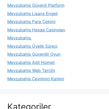
Mevzubahis Güvenli Platform
Mevzubahis Lisans Engeli
Mevzubahis Para Çekimi
Mevzubahis Hesap Casinoları
Mevzubahis
Mevzubahis Üyelik Süreci
Mevzubahis Güvenilir Oyun
Mevzubahis Adil Hizmet
Mevzubahis Web Tercihi
Mevzubahis Çevrimiçi Katılım
Kategoriler