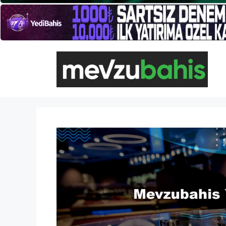
İçeriğe
atla