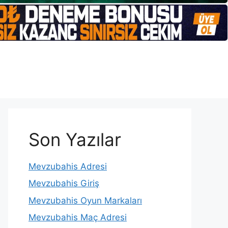
Son Yazılar
Mevzubahis Adresi
Mevzubahis Giriş
Mevzubahis Oyun Markaları
Mevzubahis Maç Adresi