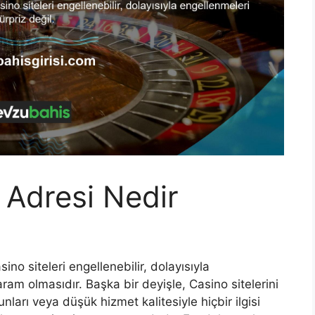
 Adresi Nedir
no siteleri engellenebilir, dolayısıyla
ram olmasıdır. Başka bir deyişle, Casino sitelerini
arı veya düşük hizmet kalitesiyle hiçbir ilgisi