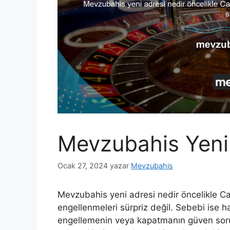
Mevzubahis Yeni
Ocak 27, 2024
yazar
Mevzubahis
Mevzubahis yeni adresi nedir öncelikle Casi
engellenmeleri sürpriz değil. Sebebi ise ha
engellemenin veya kapatmanın güven sorunl