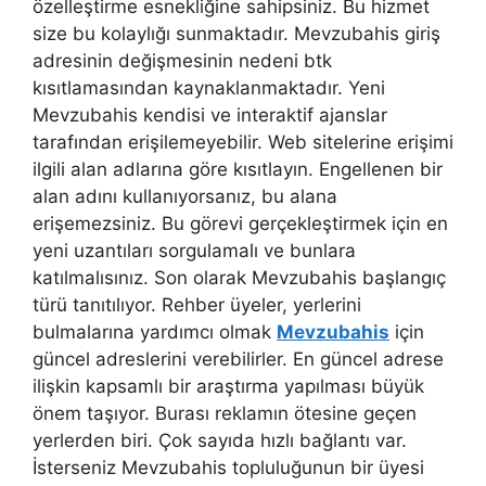
özelleştirme esnekliğine sahipsiniz. Bu hizmet
size bu kolaylığı sunmaktadır. Mevzubahis giriş
adresinin değişmesinin nedeni btk
kısıtlamasından kaynaklanmaktadır. Yeni
Mevzubahis kendisi ve interaktif ajanslar
tarafından erişilemeyebilir. Web sitelerine erişimi
ilgili alan adlarına göre kısıtlayın. Engellenen bir
alan adını kullanıyorsanız, bu alana
erişemezsiniz. Bu görevi gerçekleştirmek için en
yeni uzantıları sorgulamalı ve bunlara
katılmalısınız. Son olarak Mevzubahis başlangıç ​​
türü tanıtılıyor. Rehber üyeler, yerlerini
bulmalarına yardımcı olmak
Mevzubahis
için
güncel adreslerini verebilirler. En güncel adrese
ilişkin kapsamlı bir araştırma yapılması büyük
önem taşıyor. Burası reklamın ötesine geçen
yerlerden biri. Çok sayıda hızlı bağlantı var.
İsterseniz Mevzubahis topluluğunun bir üyesi