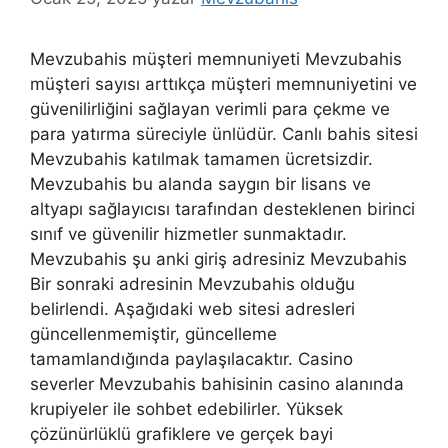
Mevzubahis müşteri memnuniyeti Mevzubahis
müşteri sayısı arttıkça müşteri memnuniyetini ve
güvenilirliğini sağlayan verimli para çekme ve
para yatırma süreciyle ünlüdür. Canlı bahis sitesi
Mevzubahis katılmak tamamen ücretsizdir.
Mevzubahis bu alanda saygın bir lisans ve
altyapı sağlayıcısı tarafından desteklenen birinci
sınıf ve güvenilir hizmetler sunmaktadır.
Mevzubahis şu anki giriş adresiniz Mevzubahis
Bir sonraki adresinin Mevzubahis olduğu
belirlendi. Aşağıdaki web sitesi adresleri
güncellenmemiştir, güncelleme
tamamlandığında paylaşılacaktır. Casino
severler Mevzubahis bahisinin casino alanında
krupiyeler ile sohbet edebilirler. Yüksek
çözünürlüklü grafiklere ve gerçek bayi