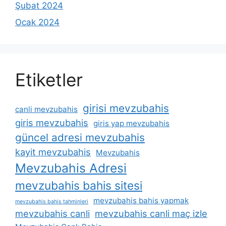
Şubat 2024
Ocak 2024
Etiketler
girisi mevzubahis
canli mevzubahis
giris mevzubahis
giris yap mevzubahis
güncel adresi mevzubahis
kayit mevzubahis
Mevzubahis
Mevzubahis Adresi
mevzubahis bahis sitesi
mevzubahis bahis yapmak
mevzubahis bahis tahminleri
mevzubahis canli
mevzubahis canli maç izle