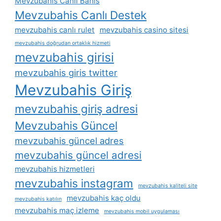
Mevzubahis Canlı Bahis
Mevzubahis Canlı Destek
mevzubahis canlı rulet
mevzubahis casino sitesi
mevzubahis doğrudan ortaklık hizmeti
mevzubahis girisi
mevzubahis giris twitter
Mevzubahis Giriş
mevzubahis giriş adresi
Mevzubahis Güncel
mevzubahis güncel adres
mevzubahis güncel adresi
mevzubahis hizmetleri
mevzubahis instagram
mevzubahis kaliteli site
mevzubahis kaç oldu
mevzubahis katılın
mevzubahis maç izleme
mevzubahis mobil uygulaması