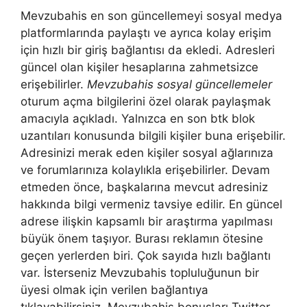
Mevzubahis en son güncellemeyi sosyal medya
platformlarında paylaştı ve ayrıca kolay erişim
için hızlı bir giriş bağlantısı da ekledi. Adresleri
güncel olan kişiler hesaplarına zahmetsizce
erişebilirler.
Mevzubahis sosyal güncellemeler
oturum açma bilgilerini özel olarak paylaşmak
amacıyla açıkladı. Yalnızca en son btk blok
uzantıları konusunda bilgili kişiler buna erişebilir.
Adresinizi merak eden kişiler sosyal ağlarınıza
ve forumlarınıza kolaylıkla erişebilirler. Devam
etmeden önce, başkalarına mevcut adresiniz
hakkında bilgi vermeniz tavsiye edilir. En güncel
adrese ilişkin kapsamlı bir araştırma yapılması
büyük önem taşıyor. Burası reklamın ötesine
geçen yerlerden biri. Çok sayıda hızlı bağlantı
var. İsterseniz Mevzubahis topluluğunun bir
üyesi olmak için verilen bağlantıya