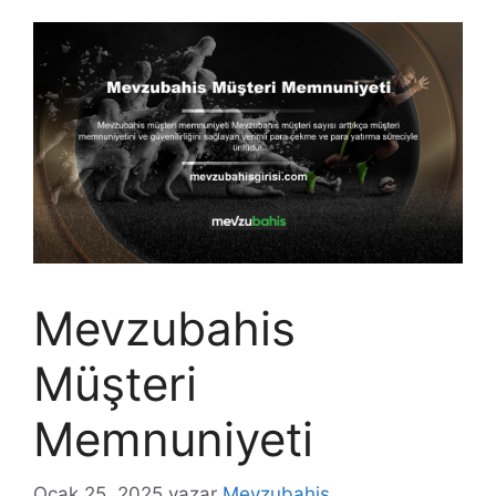
Mevzubahis
Müşteri
Memnuniyeti
Ocak 25, 2025
yazar
Mevzubahis