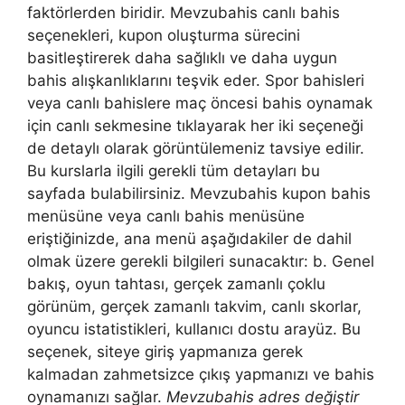
faktörlerden biridir. Mevzubahis canlı bahis
seçenekleri, kupon oluşturma sürecini
basitleştirerek daha sağlıklı ve daha uygun
bahis alışkanlıklarını teşvik eder. Spor bahisleri
veya canlı bahislere maç öncesi bahis oynamak
için canlı sekmesine tıklayarak her iki seçeneği
de detaylı olarak görüntülemeniz tavsiye edilir.
Bu kurslarla ilgili gerekli tüm detayları bu
sayfada bulabilirsiniz. Mevzubahis kupon bahis
menüsüne veya canlı bahis menüsüne
eriştiğinizde, ana menü aşağıdakiler de dahil
olmak üzere gerekli bilgileri sunacaktır: b. Genel
bakış, oyun tahtası, gerçek zamanlı çoklu
görünüm, gerçek zamanlı takvim, canlı skorlar,
oyuncu istatistikleri, kullanıcı dostu arayüz. Bu
seçenek, siteye giriş yapmanıza gerek
kalmadan zahmetsizce çıkış yapmanızı ve bahis
oynamanızı sağlar.
Mevzubahis adres değiştir