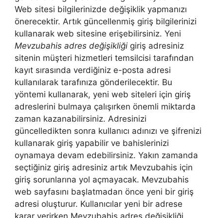
Web sitesi bilgilerinizde değişiklik yapmanızı
önerecektir. Artık güncellenmiş giriş bilgilerinizi
kullanarak web sitesine erişebilirsiniz. Yeni
Mevzubahis adres değişikliği
giriş adresiniz
sitenin müşteri hizmetleri temsilcisi tarafından
kayıt sırasında verdiğiniz e-posta adresi
kullanılarak tarafınıza gönderilecektir. Bu
yöntemi kullanarak, yeni web siteleri için giriş
adreslerini bulmaya çalışırken önemli miktarda
zaman kazanabilirsiniz. Adresinizi
güncelledikten sonra kullanıcı adınızı ve şifrenizi
kullanarak giriş yapabilir ve bahislerinizi
oynamaya devam edebilirsiniz. Yakın zamanda
seçtiğiniz giriş adresiniz artık Mevzubahis için
giriş sorunlarına yol açmayacak. Mevzubahis
web sayfasını başlatmadan önce yeni bir giriş
adresi oluşturur. Kullanıcılar yeni bir adrese
karar verirken Mevzubahis adres değişikliği