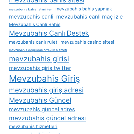
mevzubahis bahis yapmak
mevzubahis bahis tahminleri
mevzubahis canli
mevzubahis canli maç izle
Mevzubahis Canlı Bahis
Mevzubahis Canlı Destek
mevzubahis canlı rulet
mevzubahis casino sitesi
mevzubahis doğrudan ortaklık hizmeti
mevzubahis girisi
mevzubahis giris twitter
Mevzubahis Giriş
mevzubahis giriş adresi
Mevzubahis Güncel
mevzubahis güncel adres
mevzubahis güncel adresi
mevzubahis hizmetleri