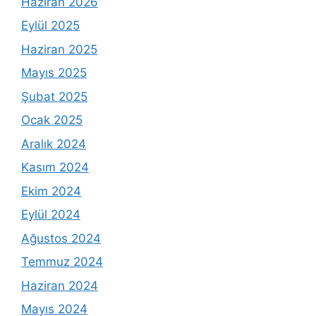
Haziran 2026
Eylül 2025
Haziran 2025
Mayıs 2025
Şubat 2025
Ocak 2025
Aralık 2024
Kasım 2024
Ekim 2024
Eylül 2024
Ağustos 2024
Temmuz 2024
Haziran 2024
Mayıs 2024