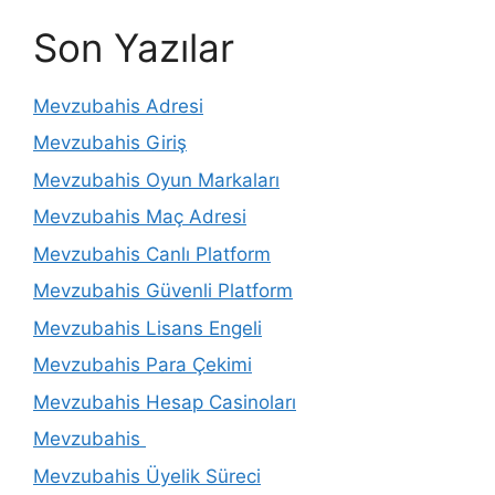
Son Yazılar
Mevzubahis Adresi
Mevzubahis Giriş
Mevzubahis Oyun Markaları
Mevzubahis Maç Adresi
Mevzubahis Canlı Platform
Mevzubahis Güvenli Platform
Mevzubahis Lisans Engeli
Mevzubahis Para Çekimi
Mevzubahis Hesap Casinoları
Mevzubahis
Mevzubahis Üyelik Süreci