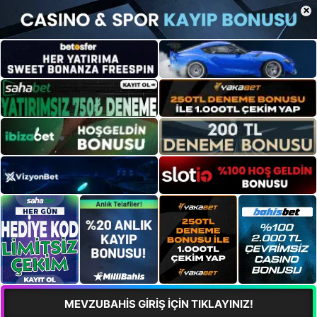
×
MEVZUBAHİS GİRİŞ İÇİN TIKLAYINIZ!