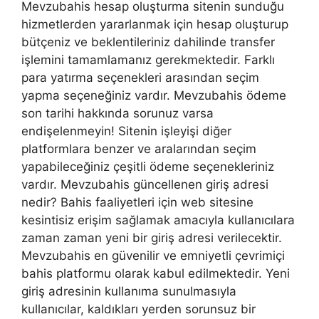
Mevzubahis hesap oluşturma sitenin sunduğu
hizmetlerden yararlanmak için hesap oluşturup
bütçeniz ve beklentileriniz dahilinde transfer
işlemini tamamlamanız gerekmektedir. Farklı
para yatırma seçenekleri arasından seçim
yapma seçeneğiniz vardır. Mevzubahis ödeme
son tarihi hakkında sorunuz varsa
endişelenmeyin! Sitenin işleyişi diğer
platformlara benzer ve aralarından seçim
yapabileceğiniz çeşitli ödeme seçenekleriniz
vardır. Mevzubahis güncellenen giriş adresi
nedir? Bahis faaliyetleri için web sitesine
kesintisiz erişim sağlamak amacıyla kullanıcılara
zaman zaman yeni bir giriş adresi verilecektir.
Mevzubahis en güvenilir ve emniyetli çevrimiçi
bahis platformu olarak kabul edilmektedir. Yeni
giriş adresinin kullanıma sunulmasıyla
kullanıcılar, kaldıkları yerden sorunsuz bir