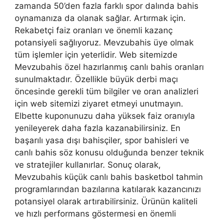
zamanda 50’den fazla farklı spor dalında bahis
oynamanıza da olanak sağlar. Artırmak için.
Rekabetçi faiz oranları ve önemli kazanç
potansiyeli sağlıyoruz. Mevzubahis üye olmak
tüm işlemler için yeterlidir. Web sitemizde
Mevzubahis özel hazırlanmış canlı bahis oranları
sunulmaktadır. Özellikle büyük derbi maçı
öncesinde gerekli tüm bilgiler ve oran analizleri
için web sitemizi ziyaret etmeyi unutmayın.
Elbette kuponunuzu daha yüksek faiz oranıyla
yenileyerek daha fazla kazanabilirsiniz. En
başarılı yasa dışı bahisçiler, spor bahisleri ve
canlı bahis söz konusu olduğunda benzer teknik
ve stratejiler kullanırlar. Sonuç olarak,
Mevzubahis küçük canlı bahis basketbol tahmin
programlarından bazılarına katılarak kazancınızı
potansiyel olarak artırabilirsiniz. Ürünün kaliteli
ve hızlı performans göstermesi en önemli