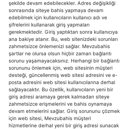
şekilde devam edebilecekler. Adres değişikliği
sonrasında siteye bahis yapmaya devam
edebilmek için kullanıcıların kullanıcı adı ve
şifrelerini kullanarak giriş yapmaları
gerekmektedir. Giriş yaptıktan sonra kullanıcıya
ana bakiye atanır. Bu, web sitenizdeki sorunları
zahmetsizce önlemenizi sağlar. Mevzubahis
şartlar ne olursa olsun hiçbir zaman bağlantı
sorunu yaşamayacaksınız. Herhangi bir bağlantı
sorununu önlemek için, web sitesinin müşteri
desteği, güncellenmiş web sitesi adresini ve e-
posta adresini web sitesi kullanıcılarına derhal
sağlayacaktır. Bu özellik, kullanıcıların yeni bir
giriş adresi aramaya gerek kalmadan siteye
zahmetsizce erişmelerini ve bahis oynamaya
devam etmelerini sağlar. Giriş sorununu çözmek
için web sitesi, Mevzubahis müşteri
hizmetlerine derhal yeni bir giriş adresi sunacak