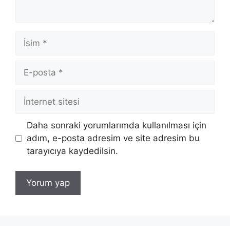
İsim
E-
posta
İnternet
sitesi
Daha sonraki yorumlarımda kullanılması için
adım, e-posta adresim ve site adresim bu
tarayıcıya kaydedilsin.