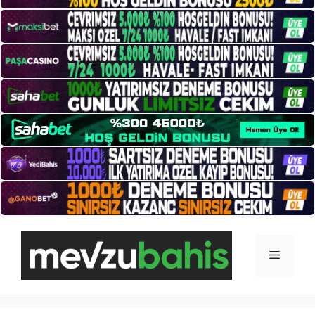
İçeriğe
atla
Menü