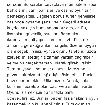
sorudur. Bu soruları cevaplayan tüm siteler spor
bahislerini, canlı bahisleri ve casino oyunlarını
destekleyebilir. Değişen bonus türleri genellikle
casinoda oynama şansı verir. Geçerli adrese
kaydolmak için bunu yapmanız gerekir. Bu,
lisansları, güvenlik, oyunları, ödemeleri,
ikramiyeleri, altyapı sistemlerini vb. Dikkate
almamız gerektiği anlamına gelir. Size en uygun
olanı seçebilirsiniz. Ayrıca oyunu telefonunuzda
izleyebilir, istediğiniz zaman yardım çağırabilir
ve oyunu gerçek zamanlı olarak görebilirsiniz.
Tüm bu yaygın sorunlar alınırsa, Mevzubahis
güvenli bir hizmet sağladığı söylenebilir. Bunlar
bazı spor örnekleri. Ülkemizde. Ancak, hala
kullanımı ücretsiz olan bazı web siteleri vardır.
Oyunu izlemek için daha fazla para
ödeyebilirsiniz. Bunları birden fazla takımla oyun
kazanmak için kullanabilirsiniz. Tüm oyunları