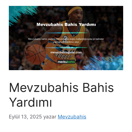
Mevzubahis Bahis
Yardımı
Eylül 13, 2025
yazar
Mevzubahis