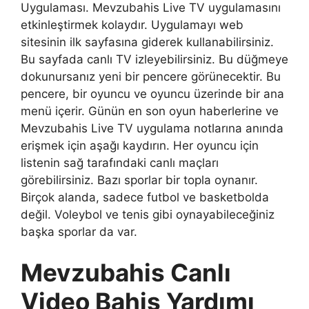
Uygulaması. Mevzubahis Live TV uygulamasını
etkinleştirmek kolaydır. Uygulamayı web
sitesinin ilk sayfasına giderek kullanabilirsiniz.
Bu sayfada canlı TV izleyebilirsiniz. Bu düğmeye
dokunursanız yeni bir pencere görünecektir. Bu
pencere, bir oyuncu ve oyuncu üzerinde bir ana
menü içerir. Günün en son oyun haberlerine ve
Mevzubahis Live TV uygulama notlarına anında
erişmek için aşağı kaydırın. Her oyuncu için
listenin sağ tarafındaki canlı maçları
görebilirsiniz. Bazı sporlar bir topla oynanır.
Birçok alanda, sadece futbol ve basketbolda
değil. Voleybol ve tenis gibi oynayabileceğiniz
başka sporlar da var.
Mevzubahis Canlı
Video Bahis Yardımı