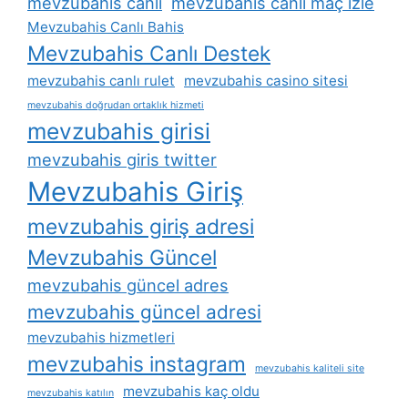
mevzubahis canli
mevzubahis canli maç izle
Mevzubahis Canlı Bahis
Mevzubahis Canlı Destek
mevzubahis canlı rulet
mevzubahis casino sitesi
mevzubahis doğrudan ortaklık hizmeti
mevzubahis girisi
mevzubahis giris twitter
Mevzubahis Giriş
mevzubahis giriş adresi
Mevzubahis Güncel
mevzubahis güncel adres
mevzubahis güncel adresi
mevzubahis hizmetleri
mevzubahis instagram
mevzubahis kaliteli site
mevzubahis kaç oldu
mevzubahis katılın