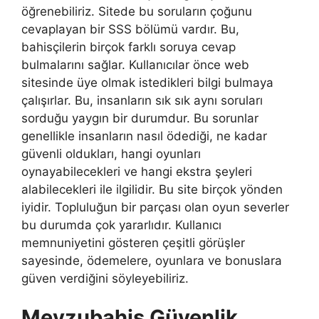
öğrenebiliriz. Sitede bu soruların çoğunu
cevaplayan bir SSS bölümü vardır. Bu,
bahisçilerin birçok farklı soruya cevap
bulmalarını sağlar. Kullanıcılar önce web
sitesinde üye olmak istedikleri bilgi bulmaya
çalışırlar. Bu, insanların sık sık aynı soruları
sorduğu yaygın bir durumdur. Bu sorunlar
genellikle insanların nasıl ödediği, ne kadar
güvenli oldukları, hangi oyunları
oynayabilecekleri ve hangi ekstra şeyleri
alabilecekleri ile ilgilidir. Bu site birçok yönden
iyidir. Topluluğun bir parçası olan oyun severler
bu durumda çok yararlıdır. Kullanıcı
memnuniyetini gösteren çeşitli görüşler
sayesinde, ödemelere, oyunlara ve bonuslara
güven verdiğini söyleyebiliriz.
Mevzubahis Güvenlik