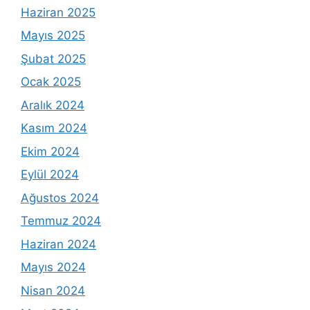
Haziran 2025
Mayıs 2025
Şubat 2025
Ocak 2025
Aralık 2024
Kasım 2024
Ekim 2024
Eylül 2024
Ağustos 2024
Temmuz 2024
Haziran 2024
Mayıs 2024
Nisan 2024