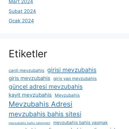
Mart 2024
Şubat 2024
Ocak 2024
Etiketler
girisi mevzubahis
canli mevzubahis
giris mevzubahis
giris yap mevzubahis
güncel adresi mevzubahis
kayit mevzubahis
Mevzubahis
Mevzubahis Adresi
mevzubahis bahis sitesi
mevzubahis bahis yapmak
mevzubahis bahis tahminleri