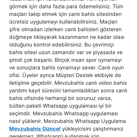
görmek için daha fazla para ödemelisiniz. Tüm
maçları takip etmek için canlı bahis sitesinden
ücretsiz uygulamayı kullanabilirsiniz. Maçları
şifre olmadan izlerken canlı bahisleri gösteren
düğmeye tıklayarak kazanmanın ne kadar olası
olduğunu kontrol edebilirsiniz. Bu çevrimiçi
bahis sitesi uzun zamandır var ve piyasada ve
şimdi çok başarılı. Birçok insan spor oynamayı
ve sonuçlara bahis oynamayı sever. Canlı oyun
ofisi. Üyeler ayrıca Müşteri Destek ekibiyle de
iletişime geçebilir.
Mevzubahis canlı video bahis
yardımı
kayıt sürecini tamamladıktan sonra canlı
bahis ofisinde herhangi bir sorunuz varsa,
bülten paketi Whatsapp uygulaması iyi bir
seçimdir. Mevzubahis Whatsapp uygulaması
nasıl yüklenir. Mevzubahis Whatsapp Uygulama
Mevzubahis Güncel
yükleyicisini çalıştırmanız
gerekmez. Whatsapp’ı kullanmak için