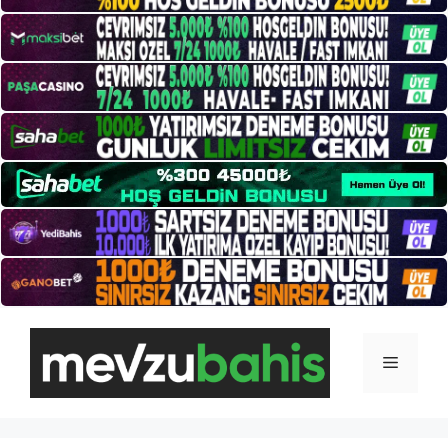
İçeriğe
atla
Menü