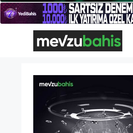
İçeriğe
atla