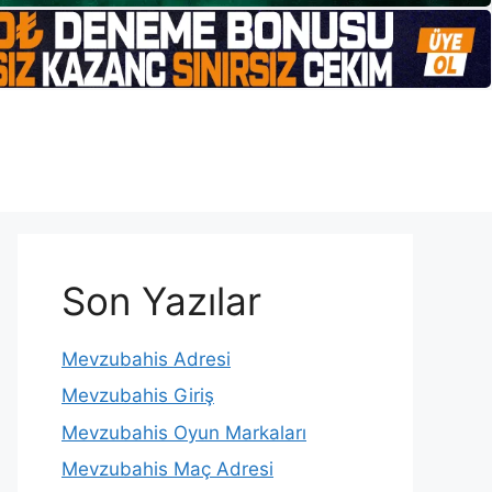
Son Yazılar
Mevzubahis Adresi
Mevzubahis Giriş
Mevzubahis Oyun Markaları
Mevzubahis Maç Adresi